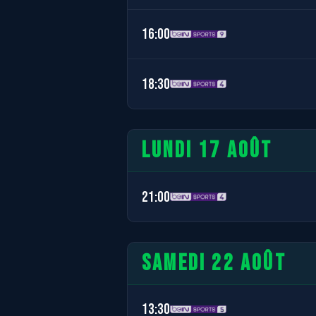
16:00
18:30
LUNDI 17 AOÛT
21:00
SAMEDI 22 AOÛT
13:30