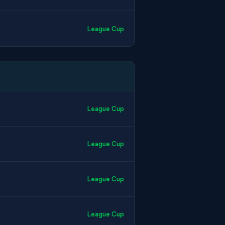
League Cup
League Cup
League Cup
League Cup
League Cup