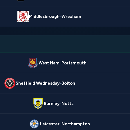
Middlesbrough
Wrexham
–
West Ham
Portsmouth
–
Sheffield Wednesday
Bolton
–
Burnley
Notts
–
Leicester
Northampton
–