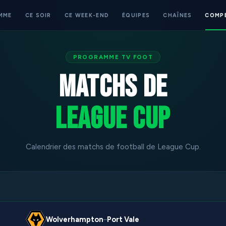
MME
CE SOIR
CE WEEK-END
ÉQUIPES
CHAÎNES
COMP
PROGRAMME TV FOOT
Matchs de
League Cup
Calendrier des matchs de football de League Cup.
Wolverhampton
Port Vale
–