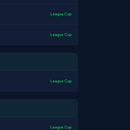
League Cup
League Cup
League Cup
League Cup