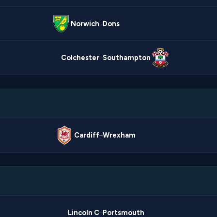
Norwich
Dons
–
Colchester
Southampton
–
Cardiff
Wrexham
–
Lincoln C
Portsmouth
–