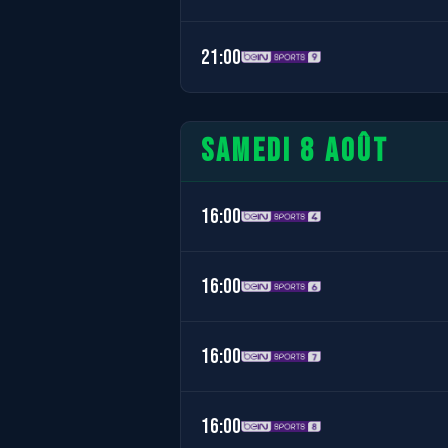
21:00
SAMEDI 8 AOÛT
16:00
16:00
16:00
16:00