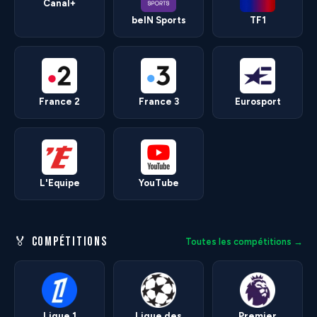
Canal+
beIN Sports
TF1
France 2
France 3
Eurosport
L'Equipe
YouTube
🏅 COMPÉTITIONS
Toutes les compétitions →
Ligue 1
Ligue des
Premier