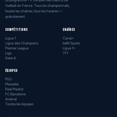
Le programme TV complet des matchs de
football en France. Tous les championnats,
toutes les chaînes, tous les horaires —
gratuitement.
COMPÉTITIONS
CHAÎNES
Ligue 1
Canal+
Ligue des Champions
beIN Sports
Premier League
Ligue 1+
Liga
TF1
Serie A
ÉQUIPES
PSG
Marseille
Real Madrid
FC Barcelone
Arsenal
Toutes les équipes