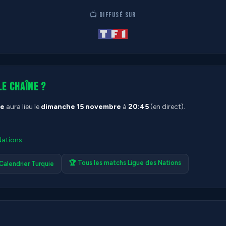
📺 DIFFUSÉ SUR
le chaîne ?
ie
aura lieu le
dimanche 15 novembre
à
20:45
(en direct).
Nations
.
🏆 Tous les matchs Ligue des Nations
 Calendrier Turquie