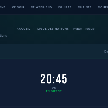
MME
CE SOIR
CE WEEK-END
ÉQUIPES
CHAÎNES
COMP
›
›
France – Turquie
ACCUEIL
LIGUE DES NATIONS
tions
Di
20:45
VS
EN DIRECT