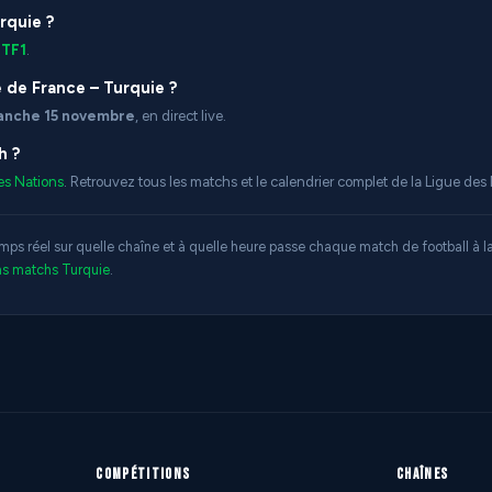
rquie ?
r
TF1
.
de France – Turquie ?
anche 15 novembre
, en direct live.
h ?
es Nations
. Retrouvez tous les matchs et le calendrier complet de la Ligue des 
mps réel sur quelle chaîne et à quelle heure passe chaque match de football à
ns matchs Turquie
.
COMPÉTITIONS
CHAÎNES